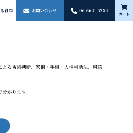
ある質問
お問い合わせ
06-6641-5254
カート
による吉凶判断、家相・手相・人相判断法、用語
で分かります。